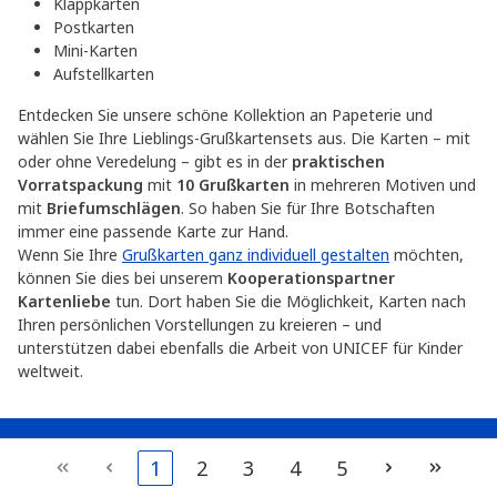
Klappkarten
Postkarten
Mini-Karten
Aufstellkarten
Entdecken Sie unsere schöne Kollektion an Papeterie und
wählen Sie Ihre Lieblings-Grußkartensets aus. Die Karten – mit
oder ohne Veredelung – gibt es in der
praktischen
Vorratspackung
mit
10 Grußkarten
in mehreren Motiven und
mit
Briefumschlägen
. So haben Sie für Ihre Botschaften
immer eine passende Karte zur Hand.
Wenn Sie Ihre
Grußkarten ganz individuell gestalten
möchten,
können Sie dies bei unserem
Kooperationspartner
Kartenliebe
tun. Dort haben Sie die Möglichkeit, Karten nach
Ihren persönlichen Vorstellungen zu kreieren – und
unterstützen dabei ebenfalls die Arbeit von UNICEF für Kinder
weltweit.
1
2
3
4
5
Immer gut informiert:
Seite
Seite
Seite
Seite
Seite