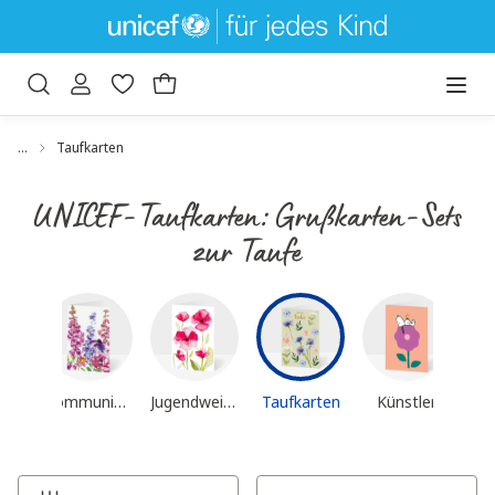
um Hauptinhalt springen
Zur Suche springen
…
Taufkarten
UNICEF-Taufkarten: Grußkarten-Sets
zur Taufe
Konfirmationskarten
Mu
Kommunionskarten
Jugendweihe
Taufkarten
Künstler