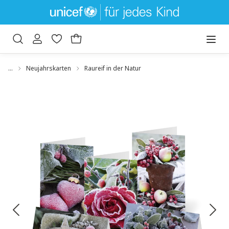
um Hauptinhalt springen
Zur Suche springen
…
Neujahrskarten
Raureif in der Natur
Bildergalerie überspringen