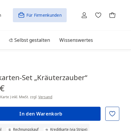
n
Für Firmenkunden
🎨 Selbst gestalten
Wissenswertes
arten-Set „Kräuterzauber“
 €
 Karte )
inkl. MwSt. zzgl.
Versand
In den Warenkorb
l
Rechnungskauf
Kreditkarte (via Stripe)