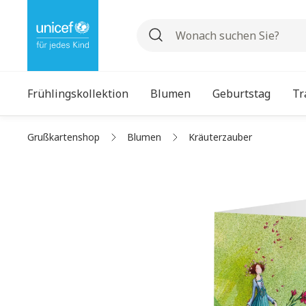
auptinhalt springen
Zur Suche springen
Zur Hauptnavigation springen
Frühlingskollektion
Blumen
Geburtstag
Tr
Grußkartenshop
Blumen
Kräuterzauber
Bildergalerie überspringen