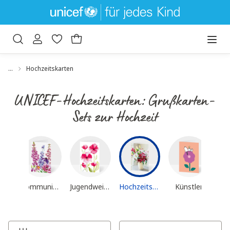
um Hauptinhalt springen
Zur Suche springen
…
Hochzeitskarten
UNICEF-Hochzeitskarten: Grußkarten-
Sets zur Hochzeit
Konfirmationskarten
Mu
Kommunionskarten
Jugendweihe
Hochzeitskarten
Künstler