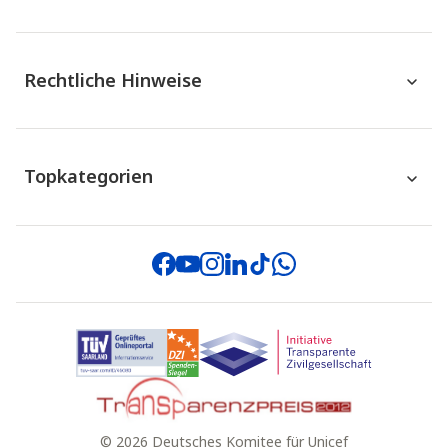
Rechtliche Hinweise
Topkategorien
Facebook
Youtube
Instagram
Linkedin
TikTok
Whatsapp
Logo DZI Spenden-Siegel
Logo Initia
Logo UNICEF G
© 2026 Deutsches Komitee für Unicef