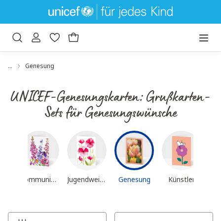
um Hauptinhalt springen
Zur Suche springen
…
Genesung
UNICEF-Genesungskarten: Grußkarten-
Sets für Genesungswünsche
Konfirmationskarten
Mu
Kommunionskarten
Jugendweihe
Genesung
Künstler